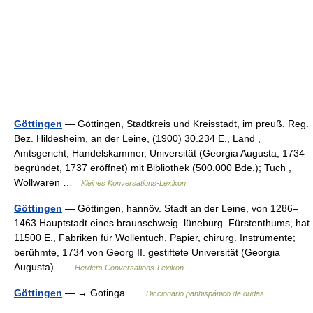
Göttingen
— Göttingen, Stadtkreis und Kreisstadt, im preuß. Reg.
Bez. Hildesheim, an der Leine, (1900) 30.234 E., Land ,
Amtsgericht, Handelskammer, Universität (Georgia Augusta, 1734
begründet, 1737 eröffnet) mit Bibliothek (500.000 Bde.); Tuch ,
Wollwaren …
Kleines Konversations-Lexikon
Göttingen
— Göttingen, hannöv. Stadt an der Leine, von 1286–
1463 Hauptstadt eines braunschweig. lüneburg. Fürstenthums, hat
11500 E., Fabriken für Wollentuch, Papier, chirurg. Instrumente;
berühmte, 1734 von Georg II. gestiftete Universität (Georgia
Augusta) …
Herders Conversations-Lexikon
Göttingen
— → Gotinga …
Diccionario panhispánico de dudas