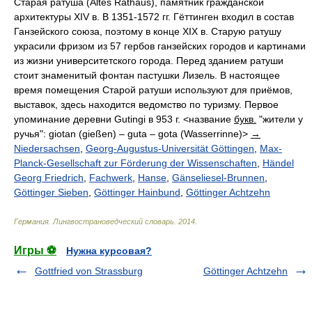
Старая ратуша (Altes Rathaus), памятник гражданской
архитектуры XIV в. В 1351-1572 гг. Гёттинген входил в состав
Ганзейского союза, поэтому в конце XIX в. Старую ратушу
украсили фризом из 57 гербов ганзейских городов и картинами
из жизни университетского города. Перед зданием ратуши
стоит знаменитый фонтан пастушки Лизель. В настоящее
время помещения Старой ратуши используют для приёмов,
выставок, здесь находится ведомство по туризму. Первое
упоминание деревни Gutingi в 953 г. <название
букв.
"жители у
ручья": giotan (gießen) – guta – gota (Wasserrinne)>
→
Niedersachsen
,
Georg-Augustus-Universität Göttingen
,
Max-
Planck-Gesellschaft zur Förderung der Wissenschaften
,
Händel
Georg Friedrich
,
Fachwerk
,
Hanse
,
Gänseliesel-Brunnen
,
Göttinger Sieben
,
Göttinger Hainbund
,
Göttinger Achtzehn
Германия. Лингвострановедческий словарь
.
2014
.
Игры ⚽
Нужна курсовая?
Gottfried von Strassburg
Göttinger Achtzehn