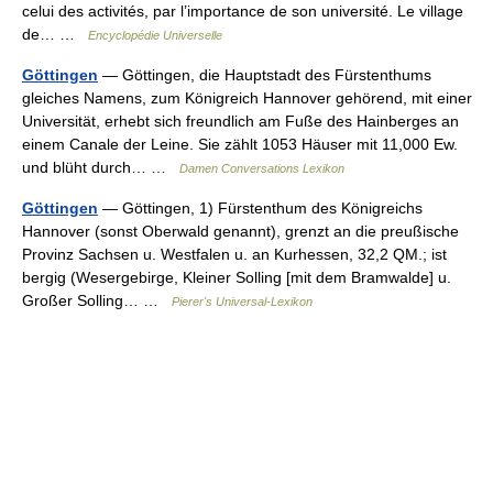
celui des activités, par l’importance de son université. Le village
de… …
Encyclopédie Universelle
Göttingen
— Göttingen, die Hauptstadt des Fürstenthums
gleiches Namens, zum Königreich Hannover gehörend, mit einer
Universität, erhebt sich freundlich am Fuße des Hainberges an
einem Canale der Leine. Sie zählt 1053 Häuser mit 11,000 Ew.
und blüht durch… …
Damen Conversations Lexikon
Göttingen
— Göttingen, 1) Fürstenthum des Königreichs
Hannover (sonst Oberwald genannt), grenzt an die preußische
Provinz Sachsen u. Westfalen u. an Kurhessen, 32,2 QM.; ist
bergig (Wesergebirge, Kleiner Solling [mit dem Bramwalde] u.
Großer Solling… …
Pierer's Universal-Lexikon