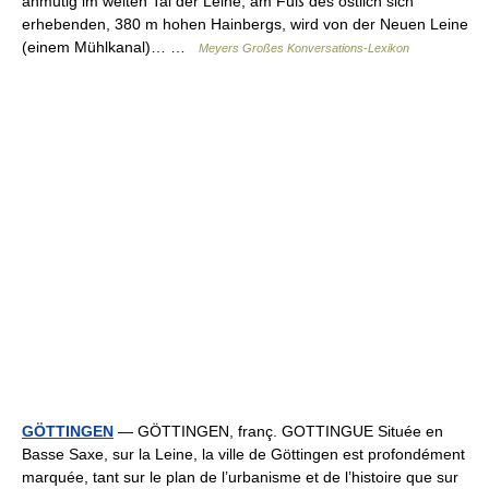
anmutig im weiten Tal der Leine, am Fuß des östlich sich
erhebenden, 380 m hohen Hainbergs, wird von der Neuen Leine
(einem Mühlkanal)… …
Meyers Großes Konversations-Lexikon
GÖTTINGEN
— GÖTTINGEN, franç. GOTTINGUE Située en
Basse Saxe, sur la Leine, la ville de Göttingen est profondément
marquée, tant sur le plan de l’urbanisme et de l’histoire que sur