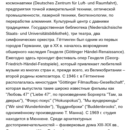
космонавтики (Deutsches Zentrum für Luft- und Raumfahrt),
предприятия точной измерительной техники, оптической
промышленности, лазерной техники, биотехнологии, по
переработке алюминия. Культурный центр с давними
традициями. Государственная библиотека (Niedersächsische
Staats- und Universitätsbibliothek), три театра, два
симфонических оркестра. Гёттинген был одним из первых
городов Германии, где в XX в. началось возрождение
обширного наследия Генделя (Göttinger Händel-Renaissance).
Ежегодно здесь проходит фестиваль опер Генделя (Georg-
Friedrich-Händel-Festspiele), который привлекает любителей
музыки из многих стран и, прежде всего, из Великобритании –
второй родины композитора. С 1946 г. в Гёттингене
располагалась киностудия "Göttinger Filmaufbau-Gesellschaft",
которая выпустила такие широко известные фильмы как
"Любовь 47" ("Liebe 47", по произведению Борхерта "Там, за
дверью"), "Фокус-покус" ("Hokuspokus"), "Мы вундеркинды"
("Wir sind Wunderkinder"), "Будденброки" ("Buddenbrooks", по
одноимённому произведению Т. Манна). С 1969 г. студия
находится в Мюнхене. Среди архитектурных
достопримечательностей – фахверковые дома XIII-XIX вв.,