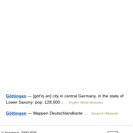
Göttingen
— [göt′iŋ ən] city in central Germany, in the state of
Lower Saxony: pop. 128,000 …
English World dictionary
Göttingen
— Wappen Deutschlandkarte …
Deutsch Wikipedia
© Академик, 2000-2026